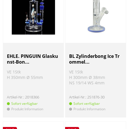
EHLE. PINGUIN Glasku
BL Zylinderbong Ice Tr
nst-Bon...
ommel...
VE 1Stk
VE 1Stk
H 350mm Ø 55mm
H 300mm Ø 38mm
NS 19/14 WS 4mm
Artikel-Nr.:
2018366
Artikel-Nr.:
251876-30
Sofort verfügbar
Sofort verfügbar
Produkt Information
Produkt Information
!
!