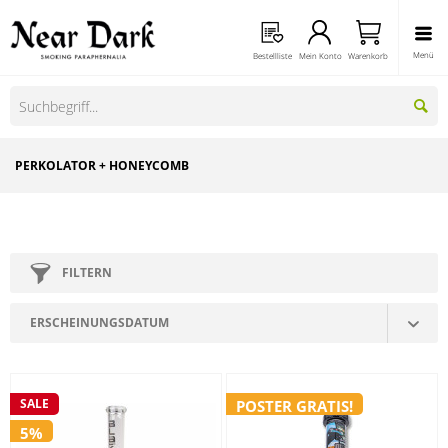
Menü
Bestellliste
Mein Konto
Warenkorb
PERKOLATOR + HONEYCOMB
FILTERN
SALE
POSTER GRATIS!
5%