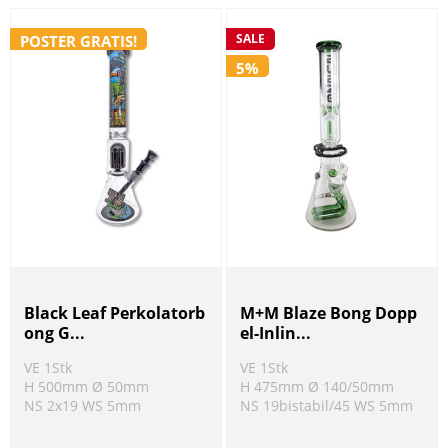
SALE
POSTER GRATIS!
5%
Black Leaf Perkolatorb
M+M Blaze Bong Dopp
ong G...
el-Inlin...
VE 1Stk
VE 1Stk
H 500mm Ø 50mm
H 475mm Ø 140/50mm
NS 2x19 WS 5mm
NS 19bistabil/45 WS 5mm