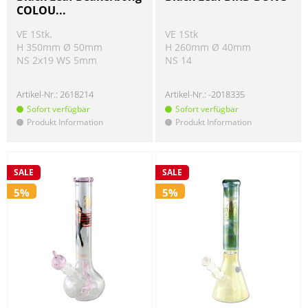
COLOU...
VE 1Stk.
VE 1Stk
H 350mm Ø 50mm
H 260mm Ø 40mm
NS 2x19 WS 5mm
NS 14
Artikel-Nr.:
2618214
Artikel-Nr.:
-2018335
Sofort verfügbar
Sofort verfügbar
Produkt Information
Produkt Information
!
!
SALE
SALE
5%
5%