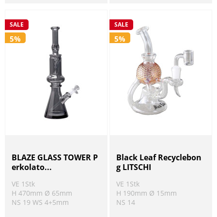
SALE
SALE
5%
5%
BLAZE GLASS TOWER P
Black Leaf Recyclebon
erkolato...
g LITSCHI
VE 1Stk
VE 1Stk
H 470mm Ø 65mm
H 190mm Ø 15mm
NS 19 WS 4+5mm
NS 14