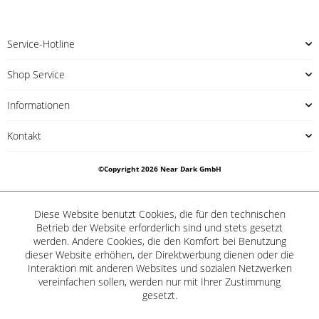
M+M Blaze Bong JET m
M+M Blaze Bong mit Tr
eergrün
ommelp...
VE 1Stk
VE 1Stk
H 400mm Ø 72/64mm
H 380mm Ø 65mm
NS 19/45 WS 5mm
NS 19bistabil/45 WS 5mm
Artikel-Nr.:
2618186
Artikel-Nr.:
2618189
Sofort verfügbar
Sofort verfügbar
Diese Website benutzt Cookies, die für den technischen
Produkt Information
Produkt Information
!
!
Betrieb der Website erforderlich sind und stets gesetzt
werden. Andere Cookies, die den Komfort bei Benutzung
dieser Website erhöhen, der Direktwerbung dienen oder die
Interaktion mit anderen Websites und sozialen Netzwerken
SALE
SALE
vereinfachen sollen, werden nur mit Ihrer Zustimmung
5%
5%
gesetzt.