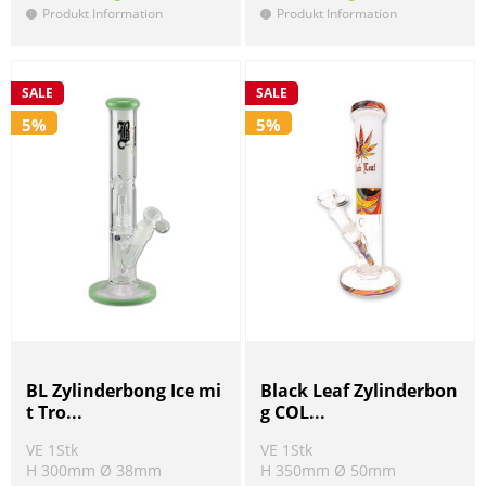
Produkt Information
Produkt Information
!
!
SALE
SALE
5%
5%
BL Zylinderbong Ice mi
Black Leaf Zylinderbon
t Tro...
g COL...
VE 1Stk
VE 1Stk
H 300mm Ø 38mm
H 350mm Ø 50mm