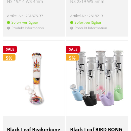
NS 19/14 WS 4mm
NS 2x19 WS 5mm
Artikel-Nr.:
251876-37
Artikel-Nr.:
2618213
Sofort verfügbar
Sofort verfügbar
Produkt Information
Produkt Information
!
!
SALE
SALE
5%
5%
Black Leaf Beakerbong
Black Leaf BIRD BONG