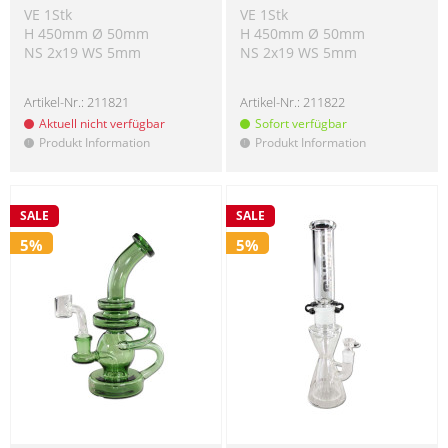
VE 1Stk
VE 1Stk
H 450mm Ø 50mm
H 450mm Ø 50mm
NS 2x19 WS 5mm
NS 2x19 WS 5mm
Artikel-Nr.:
211821
Artikel-Nr.:
211822
Aktuell nicht verfügbar
Sofort verfügbar
Produkt Information
Produkt Information
!
!
SALE
SALE
5%
5%