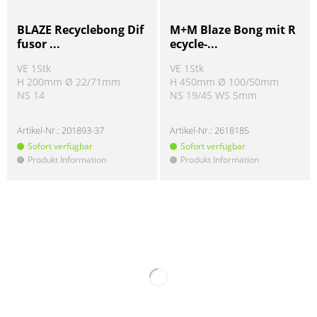
BLAZE Recyclebong Dif
M+M Blaze Bong mit R
fusor ...
ecycle-...
VE 1Stk
VE 1Stk
H 200mm Ø 22/71mm
H 450mm Ø 100/50mm
NS 14
NS 19/45 WS 5mm
Artikel-Nr.:
201893-37
Artikel-Nr.:
2618185
Sofort verfügbar
Sofort verfügbar
Produkt Information
Produkt Information
!
!
SALE
SALE
5%
5%