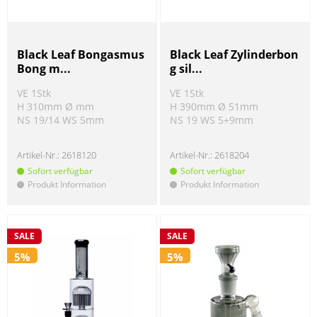
Black Leaf Bongasmus
Black Leaf Zylinderbon
Bong m...
g sil...
VE 1Stk
VE 1Stk
H 310mm Ø mm
H 390mm Ø 51mm
NS 19/14 WS 5mm
NS 19 WS 5+9mm
Artikel-Nr.:
2618120
Artikel-Nr.:
2618204
Sofort verfügbar
Sofort verfügbar
Produkt Information
Produkt Information
!
!
SALE
SALE
5%
5%