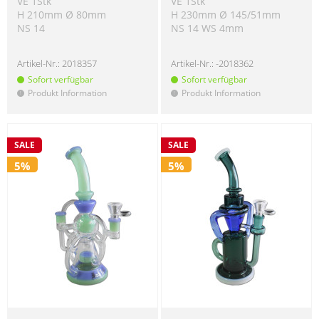
VE 1Stk
VE 1Stk
H 210mm Ø 80mm
H 230mm Ø 145/51mm
NS 14
NS 14 WS 4mm
Artikel-Nr.:
2018357
Artikel-Nr.:
-2018362
Sofort verfügbar
Sofort verfügbar
Produkt Information
Produkt Information
!
!
SALE
SALE
5%
5%