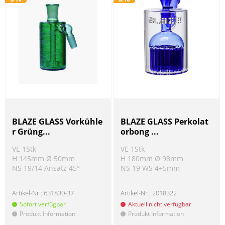
BLAZE GLASS Vorkühle
BLAZE GLASS Perkolat
r Grüng...
orbong ...
VE 1Stk
VE 1Stk
H 145mm Ø 50mm
H 180mm Ø 98mm
NS 19/14 Ansatz 45°
NS 19 WS 4+5mm
Artikel-Nr.:
631830-37
Artikel-Nr.:
2018322
Sofort verfügbar
Aktuell nicht verfügbar
Produkt Information
Produkt Information
!
!