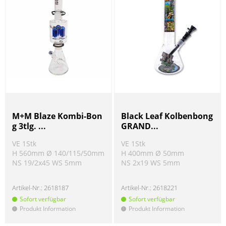
M+M Blaze Kombi-Bon
Black Leaf Kolbenbong
g 3tlg. ...
GRAND...
VE 1Stk
VE 1Stk
H 560mm Ø 140/115/50mm
H 400mm Ø 50mm
NS 19/2x45 WS 5mm
NS 2x19 WS 5mm
Artikel-Nr.:
2618187
Artikel-Nr.:
2618221
Sofort verfügbar
Sofort verfügbar
Produkt Information
Produkt Information
!
!