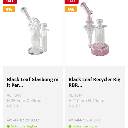
SALE
SALE
5%
5%
Black Leaf Glasbong m
Black Leaf Recycler Rig
it Per...
RBR...
VE 1Stk
VE 1Stk
H 250mm Ø 45mm
H 210mm Ø 40mm
NS 19
NS 19
Artikel-Nr.:
2018332
Artikel-Nr.:
2018331
Sofort verfügbar
Sofort verfügbar