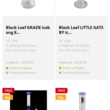
Black Leaf GRAZIE Iceb
Black Leaf LITTLE GATS
ong 8...
BY Ic...
VE 1Stk
VE 1Stk
H 380mm Ø 50mm
H 380mm Ø 50mm
NS 19/14 WS 4mm
NS 19/14 WS 4mm
Artikel-Nr.:
2518124
Artikel-Nr.:
2518125
Sofort verfügbar
Sofort verfügbar
Produkt Information
Produkt Information
!
!
SALE
SALE
5%
5%