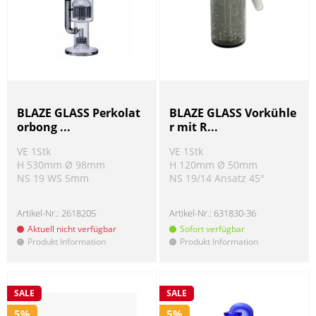
BLAZE GLASS Perkolat
BLAZE GLASS Vorkühle
orbong ...
r mit R...
VE 1Stk
VE 1Stk
H 530mm Ø 98mm
H 120mm Ø 50mm
NS 19 WS 5mm
NS 19/14 Ansatz 45°
Artikel-Nr.:
2618205
Artikel-Nr.:
631830-36
Aktuell nicht verfügbar
Sofort verfügbar
Produkt Information
Produkt Information
!
!
SALE
SALE
5%
5%