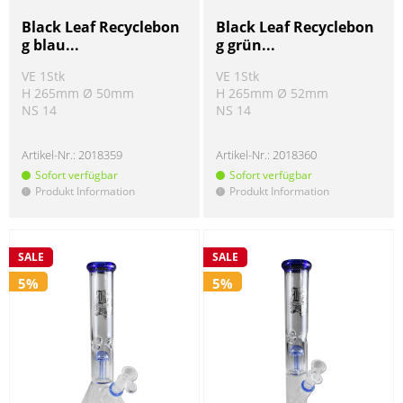
Black Leaf Recyclebon
Black Leaf Recyclebon
g blau...
g grün...
VE 1Stk
VE 1Stk
H 265mm Ø 50mm
H 265mm Ø 52mm
NS 14
NS 14
Artikel-Nr.:
2018359
Artikel-Nr.:
2018360
Sofort verfügbar
Sofort verfügbar
Produkt Information
Produkt Information
!
!
SALE
SALE
5%
5%