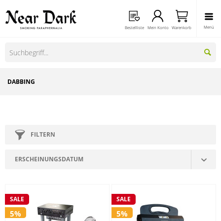
Menü
Bestellliste
Mein Konto
Warenkorb
DABBING
FILTERN
SALE
SALE
5%
5%