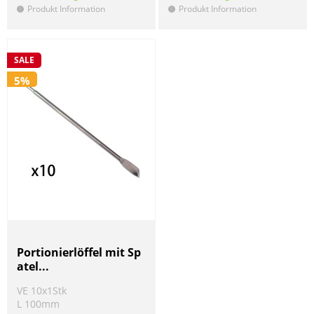
Produkt Information
Produkt Information
!
!
SALE
SALE
5%
5%
Portionierlöffel mit Sp
Black Leaf Dab Mat BIT
atel...
CH BONG
VE 10x1Stk
VE 1Stk
L 100mm
250x350x7mm