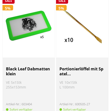
SALE
SALE
5%
5%
Black Leaf Dabmatten
Portionierlöffel mit Sp
klein
atel...
VE 5x1Stk
VE 10x1Stk
255x153mm
L 100mm
Artikel-Nr.:
603404
Artikel-Nr.:
600505-27
Sofort verfügbar
Sofort verfügbar