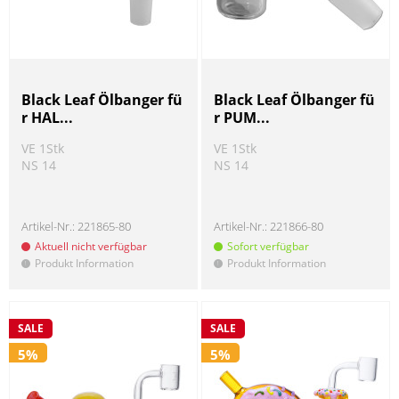
Black Leaf Ölbanger fü
Black Leaf Ölbanger fü
r HAL...
r PUM...
VE 1Stk
VE 1Stk
NS 14
NS 14
Artikel-Nr.:
221865-80
Artikel-Nr.:
221866-80
Aktuell nicht verfügbar
Sofort verfügbar
Produkt Information
Produkt Information
!
!
SALE
SALE
5%
5%