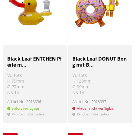
Black Leaf ENTCHEN Pf
Black Leaf DONUT Bon
eife m...
g mit B...
VE 1Stk
VE 1Stk
H 75mm
H 120mm
Ø 77mm
Ø 90mm
NS 14
NS 14
Artikel-Nr.:
2018336
Artikel-Nr.:
2018337
Sofort verfügbar
Aktuell nicht verfügbar
Produkt Information
Produkt Information
!
!