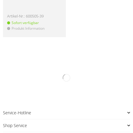
Upcycle Gummi
Artikel-Nr.:
600505-39
Artikel-Nr.:
550901-1
Sofort verfügbar
Sofort verfügbar
Produkt Information
Produkt Information
!
!
SALE
SALE
5%
5%
Black Leaf Dab Mat CA
Black Leaf Dab Mat IN