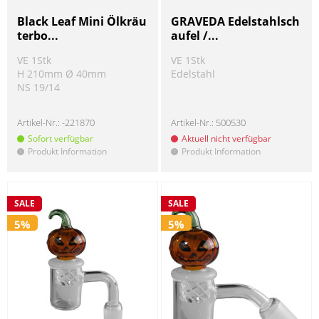
Black Leaf Mini Ölkräu
GRAVEDA Edelstahlsch
terbo...
aufel /...
VE 1Stk
VE 1Stk
H 210mm Ø 40mm
Edelstahl
NS 19/14
Artikel-Nr.:
-221870
Artikel-Nr.:
500530
Sofort verfügbar
Aktuell nicht verfügbar
Produkt Information
Produkt Information
!
!
SALE
SALE
5%
5%