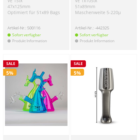
VE 1Stk
VE 1x10Stk
47x125mm
51x89mm
Optimiert für 51x89 Bags
Maschenweite 5-220µ
Artikel-Nr.:
500116
Artikel-Nr.:
-442325
Sofort verfügbar
Sofort verfügbar
Produkt Information
Produkt Information
!
!
SALE
SALE
5%
5%