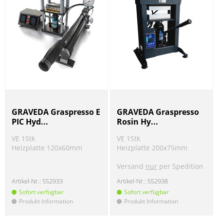
GRAVEDA Graspresso E
GRAVEDA Graspresso
PIC Hyd...
Rosin Hy...
VE 1Stk
VE 1Stk
Heizplatte 120x60mm
Heizplatte 200x75mm
Versand
nur
per Spedition
Artikel-Nr.:
552933
Artikel-Nr.:
552938
Sofort verfügbar
Sofort verfügbar
Produkt Information
Produkt Information
!
!