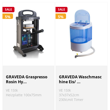
SALE
SALE
5%
5%
GRAVEDA Graspresso
GRAVEDA Waschmasc
Rosin Hy...
hine Eis/ ...
VE 1Stk
VE 1Stk
Heizplatte 100x75mm
37x37x52cm
230V,mit Timer