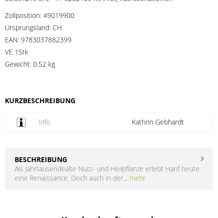
Zollposition:
49019900
Ursprungsland:
CH
EAN:
9783037882399
VE 1Stk
Gewicht:
0.52 kg
KURZBESCHREIBUNG
Info
Kathrin Gebhardt
BESCHREIBUNG
Als jahrtausendealte Nutz- und Heilpflanze erlebt Hanf heute
eine Renaissance. Doch auch in der...
mehr