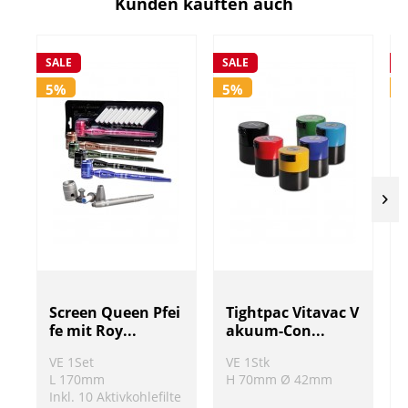
Kunden kauften auch
SALE
SALE
S
5%
5%
Screen Queen Pfei
Tightpac Vitavac V
fe mit Roy...
akuum-Con...
VE 1Set
VE 1Stk
L 170mm
H 70mm Ø 42mm
Inkl. 10 Aktivkohlefilte