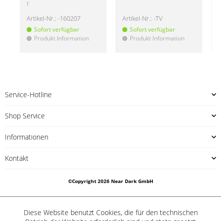
r
Artikel-Nr.:
-160207
Artikel-Nr.:
-TV
A
Sofort verfügbar
Sofort verfügbar
Produkt Information
Produkt Information
!
!
!
Service-Hotline
Shop Service
Informationen
Kontakt
©Copyright 2026 Near Dark GmbH
Diese Website benutzt Cookies, die für den technischen