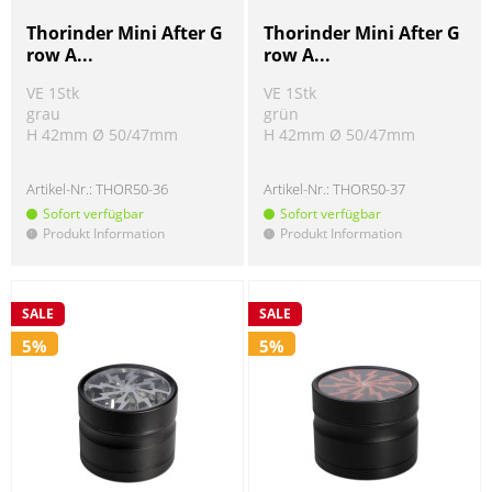
Thorinder Mini After G
Thorinder Mini After G
row A...
row A...
VE 1Stk
VE 1Stk
grau
grün
H 42mm Ø 50/47mm
H 42mm Ø 50/47mm
Artikel-Nr.:
THOR50-36
Artikel-Nr.:
THOR50-37
Sofort verfügbar
Sofort verfügbar
Produkt Information
Produkt Information
!
!
SALE
SALE
5%
5%