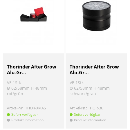
Thorinder After Grow
Thorinder After Grow
Alu-Gr...
Alu-Gr...
VE 1Stk
VE 1Stk
Ø 62/58mm H 48mm
Ø 62/58mm H 48mm
rot/grün
schwarz/grau
Artikel-Nr.:
THOR-XMAS
Artikel-Nr.:
THOR-36
Sofort verfügbar
Sofort verfügbar
Produkt Information
Produkt Information
!
!