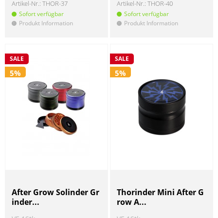
Artikel-Nr.:
THOR-37
Artikel-Nr.:
THOR-40
Sofort verfügbar
Sofort verfügbar
Produkt Information
Produkt Information
!
!
SALE
SALE
5%
5%
After Grow Solinder Gr
Thorinder Mini After G
inder...
row A...