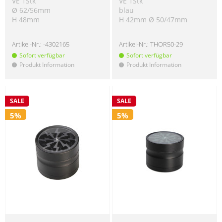
VE 1Stk
VE 1Stk
Ø 62/56mm
blau
H 48mm
H 42mm Ø 50/47mm
Artikel-Nr.:
-4302165
Artikel-Nr.:
THOR50-29
Sofort verfügbar
Sofort verfügbar
Produkt Information
Produkt Information
!
!
SALE
SALE
5%
5%