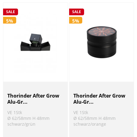
SALE
SALE
5%
5%
Thorinder After Grow
Thorinder After Grow
Alu-Gr...
Alu-Gr...
VE 1Stk
VE 1Stk
Ø 62/58mm H 48mm
Ø 62/58mm H 48mm
schwarz/grün
schwarz/orange