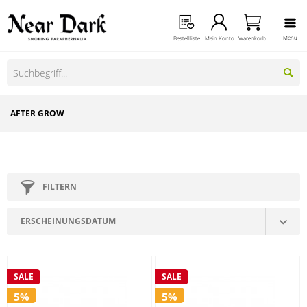
Menü
Bestellliste
Mein Konto
Warenkorb
AFTER GROW
FILTERN
SALE
SALE
5%
5%