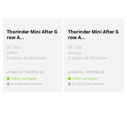
Thorinder Mini After G
Thorinder Mini After G
row A...
row A...
VE 1Stk
VE 1Stk
silber
orange
H 42mm Ø 50/47mm
H 42mm Ø 50/47mm
Artikel-Nr.:
THOR50-39
Artikel-Nr.:
THOR50-40
Sofort verfügbar
Sofort verfügbar
Produkt Information
Produkt Information
!
!