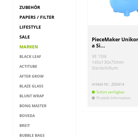
ZUBEHÖR
PAPERS / FILTER
LIFESTYLE
SALE
PieceMaker Unikor
a Si...
MARKEN
VE 1Stk
BLACK LEAF
145x130x75mm
ACTITUBE
Steckchillum
AFTER GROW
Artikel-Nr.:
203414
BLAZE GLASS
Sofort verfügbar
BLUNT WRAP
Produkt Information
!
BONG MASTER
BOVEDA
BREIT
BUBBLE BAGS