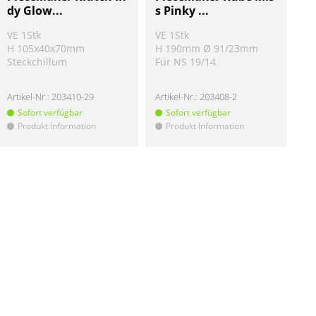
dy Glow...
s Pinky ...
VE 1Stk
VE 1Stk
H 105x40x70mm
H 190mm Ø 91/23mm
Steckchillum
Für NS 19/14
Artikel-Nr.:
203410-29
Artikel-Nr.:
203408-2
Sofort verfügbar
Sofort verfügbar
Produkt Information
Produkt Information
!
!