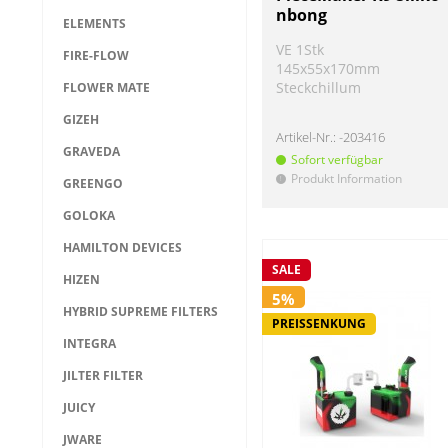
nbong
ELEMENTS
VE 1Stk
FIRE-FLOW
145x55x170mm
Steckchillum
FLOWER MATE
GIZEH
Artikel-Nr.:
-203416
GRAVEDA
Sofort verfügbar
Produkt Information
!
GREENGO
GOLOKA
HAMILTON DEVICES
SALE
HIZEN
5%
HYBRID SUPREME FILTERS
PREISSENKUNG
INTEGRA
JILTER FILTER
JUICY
JWARE