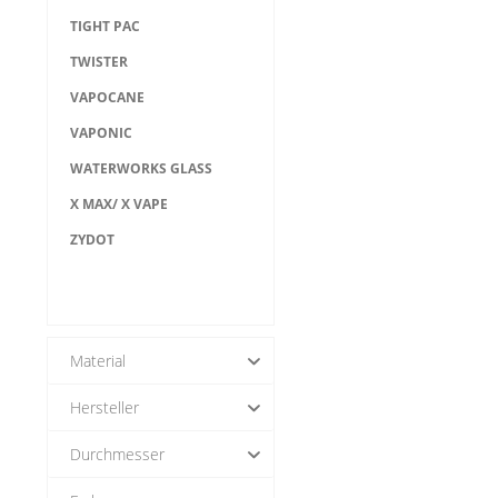
TIGHT PAC
TWISTER
VAPOCANE
VAPONIC
WATERWORKS GLASS
X MAX/ X VAPE
ZYDOT
Material
Hersteller
Silikon (3)
Durchmesser
PieceMaker
piecemakerusa