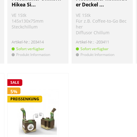
Hikea Si...
er Deckel ...
VE 1Stk
VE 1Stk
145x130x75mm
Für z.B. Coffee-to-Go Bec
Steckchillum
her
Diffusor Chillum
Artikel-Nr.:
203414
Artikel-Nr.:
-203411
Sofort verfügbar
Sofort verfügbar
Produkt Information
Produkt Information
!
!
SALE
5%
PREISSENKUNG