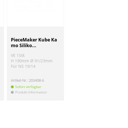
PieceMaker Kube Ka
mo Siliko...
VE 1Stk
H 190mm Ø 91/23mm
Für NS 19/14
Artikel-Nr.:
203408-6
Sofort verfügbar
Produkt Information
!