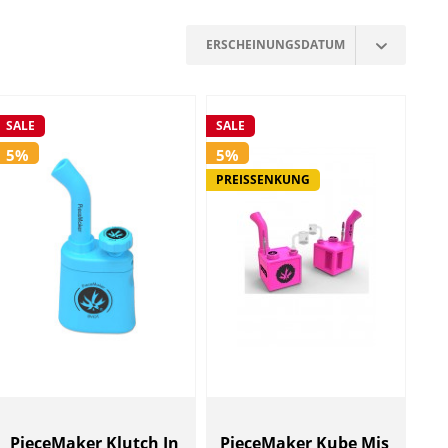
SALE
SALE
5%
5%
PREISSENKUNG
PieceMaker Klutch In
PieceMaker Kube Mis