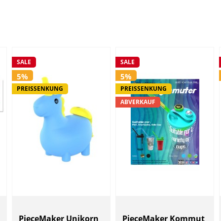
SALE
SALE
5%
5%
PREISSENKUNG
PREISSENKUNG
ABVERKAUF
PieceMaker Unikorn
PieceMaker Kommut