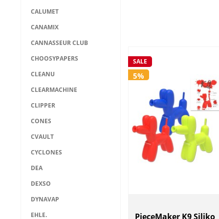
CALUMET
CANAMIX
CANNASSEUR CLUB
CHOOSYPAPERS
SALE
CLEANU
5%
CLEARMACHINE
CLIPPER
CONES
CVAULT
CYCLONES
DEA
DEXSO
DYNAVAP
EHLE.
PieceMaker K9 Siliko