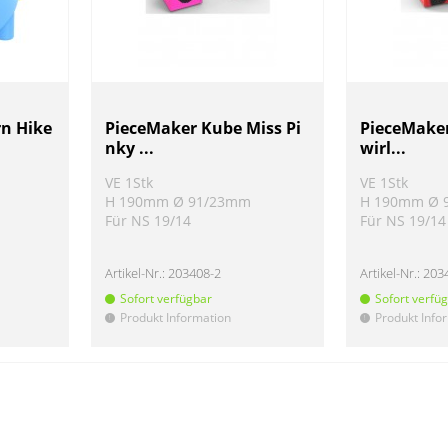
n Hike
PieceMaker Kube Miss Pi
PieceMake
nky ...
wirl...
VE 1Stk
VE 1Stk
H 190mm Ø 91/23mm
H 190mm Ø 
Für NS 19/14
Für NS 19/14
Artikel-Nr.:
203408-2
Artikel-Nr.:
203
Sofort verfügbar
Sofort verfü
Produkt Information
Produkt Info
!
!