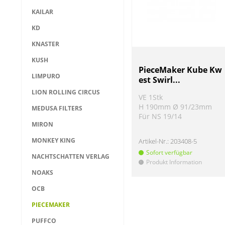
KAILAR
KD
KNASTER
KUSH
PieceMaker Kube Kw
LIMPURO
est Swirl...
LION ROLLING CIRCUS
VE 1Stk
H 190mm Ø 91/23mm
MEDUSA FILTERS
Für NS 19/14
MIRON
MONKEY KING
Artikel-Nr.:
203408-5
Sofort verfügbar
NACHTSCHATTEN VERLAG
Produkt Information
!
NOAKS
OCB
PIECEMAKER
PUFFCO