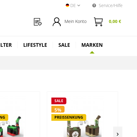
DE
Service/Hilfe
Near Dark Shop DE
Mein Konto
0,00 €
ILTER
LIFESTYLE
SALE
MARKEN
SALE
SA
5%
5
UNG
PREISSENKUNG
P
A