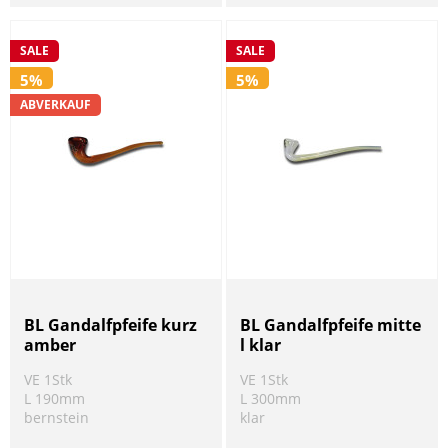
SALE
SALE
5%
5%
ABVERKAUF
BL Gandalfpfeife kurz
BL Gandalfpfeife mitte
amber
l klar
VE 1Stk
VE 1Stk
L 190mm
L 300mm
bernstein
klar