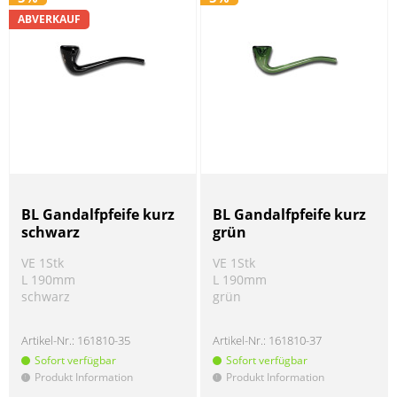
ABVERKAUF
BL Gandalfpfeife kurz
BL Gandalfpfeife kurz
schwarz
grün
VE 1Stk
VE 1Stk
L 190mm
L 190mm
schwarz
grün
Artikel-Nr.:
161810-35
Artikel-Nr.:
161810-37
Sofort verfügbar
Sofort verfügbar
Produkt Information
Produkt Information
!
!