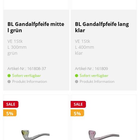
BL Gandalfpfeife mitte
BL Gandalfpfeife lang
l grün
klar
VE 1Stk
VE 1Stk
L 300mm
L 400mm
grün
klar
Artikel-Nr.:
161808-37
Artikel-Nr.:
161809
Sofort verfügbar
Sofort verfügbar
Produkt Information
Produkt Information
!
!
SALE
SALE
5%
5%