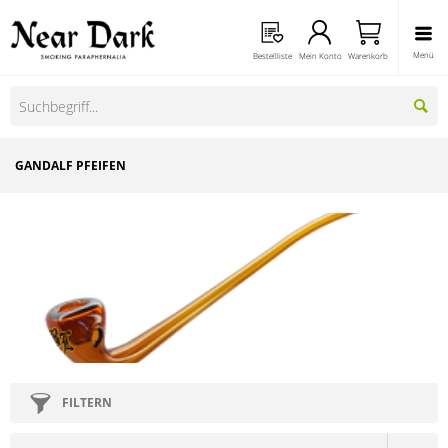
Menü
Bestellliste
Mein Konto
Warenkorb
GANDALF PFEIFEN
FILTERN