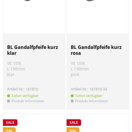
BL Gandalfpfeife kurz
BL Gandalfpfeife kurz
klar
rosa
VE 1Stk
VE 1Stk
L 190mm
L 190mm
klar
pink
Artikel-Nr.:
161810
Artikel-Nr.:
161810-34
Sofort verfügbar
Sofort verfügbar
Produkt Information
Produkt Information
!
!
SALE
SALE
5%
5%