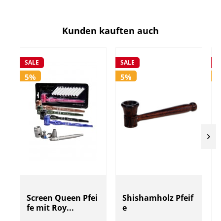
Kunden kauften auch
SALE
SALE
S
5%
5%
Screen Queen Pfei
Shishamholz Pfeif
fe mit Roy...
e