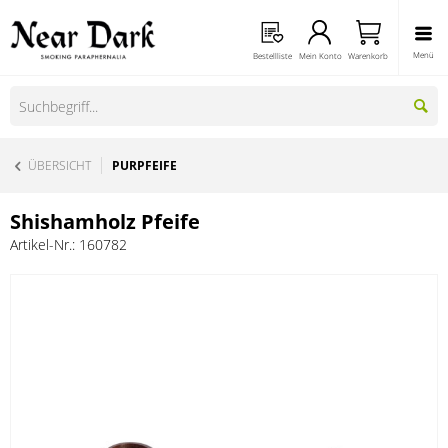
Menü
Bestellliste
Mein Konto
Warenkorb
ÜBERSICHT
PURPFEIFE
Shishamholz Pfeife
Artikel-Nr.:
160782