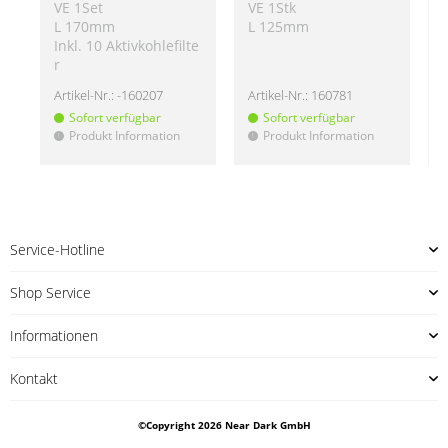
VE 1Set
VE 1Stk
L 170mm
L 125mm
Inkl. 10 Aktivkohlefilte
r
Artikel-Nr.:
-160207
Artikel-Nr.:
160781
A
Sofort verfügbar
Sofort verfügbar
Produkt Information
Produkt Information
!
!
!
Service-Hotline
Shop Service
Informationen
Kontakt
©Copyright 2026 Near Dark GmbH