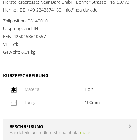
Herstelleradresse:
Near Dark GmbH, Bonner Strasse 11a, 53773
Hennef, DE, +49 2242874160, info@neardark.de
Zollposition:
96140010
Ursprungsland:
IN
EAN:
4250153610557
VE 1Stk
Gewicht:
0.01 kg
KURZBESCHREIBUNG
Material
Holz
Länge
100mm
BESCHREIBUNG
Handpfeife aus edlem Shishamholz.
mehr