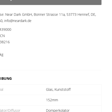
sse:
Near Dark GmbH, Bonner Strasse 11a, 53773 Hennef, DE,
, info@neardark.de
439000
CN
38216
kg
EIBUNG
ial
Glas, Kunststoff
e
152mm
lator/Diffusor
Domperkolator