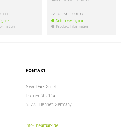
00111
Artikel-Nr.:
500109
Artik
fügbar
Sofort verfügbar
So
formation
Produkt Information
Pr
!
!
KONTAKT
Near Dark GmbH
Bonner Str. 11a
53773 Hennef, Germany
info@neardark.de