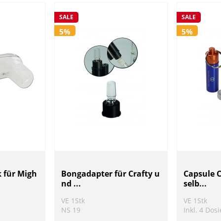
SALE
SALE
5%
5%
 für Migh
Bongadapter für Crafty u
Capsule 
nd ...
selb...
VE 1Stk
VE 1Stk
NS 19
Inkl. 4 Dos