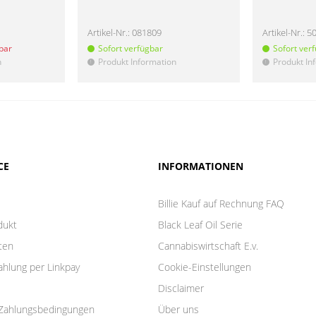
Artikel-Nr.:
081809
Artikel-Nr.:
5
gbar
Sofort verfügbar
Sofort ver
n
Produkt Information
Produkt In
!
!
CE
INFORMATIONEN
Billie Kauf auf Rechnung FAQ
dukt
Black Leaf Oil Serie
ten
Cannabiswirtschaft E.v.
ahlung per Linkpay
Cookie-Einstellungen
Disclaimer
Zahlungsbedingungen
Über uns