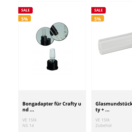
SALE
SALE
5%
5%
Bongadapter für Crafty u
Glasmundstück
nd ...
ty + ...
VE 1Stk
VE 1Stk
NS 14
Zubehör