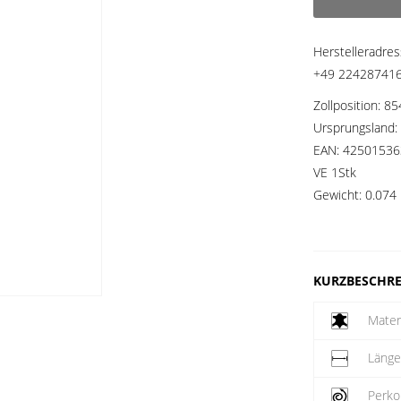
Herstelleradre
+49 2242874160
Zollposition:
85
Ursprungsland:
EAN:
42501536
VE 1Stk
Gewicht:
0.074 
KURZBESCHR
Mater
Läng
Perko