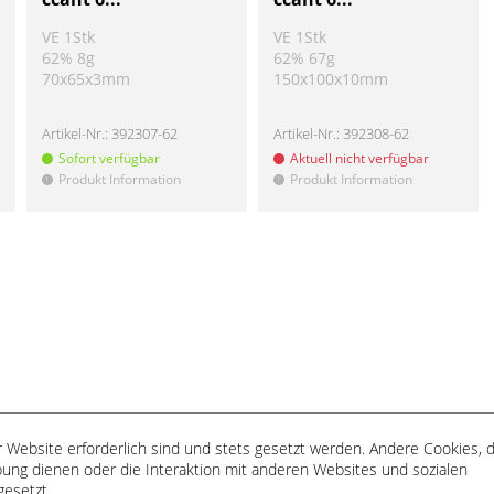
VE 1Stk
VE 1Stk
62% 8g
62% 67g
70x65x3mm
150x100x10mm
Artikel-Nr.:
392307-62
Artikel-Nr.:
392308-62
Sofort verfügbar
Aktuell nicht verfügbar
Produkt Information
Produkt Information
!
!
 Website erforderlich sind und stets gesetzt werden. Andere Cookies, d
ung dienen oder die Interaktion mit anderen Websites und sozialen
CE
INFORMATIONEN
gesetzt.