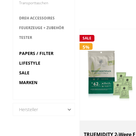
Transporttaschen
DREH ACCESSOIRES
FEUERZEUGE + ZUBEHÖR
TESTER
SALE
5%
PAPERS / FILTER
LIFESTYLE
SALE
MARKEN
Hersteller
boveda
integra
TRUEMIDITY 2-Wege F