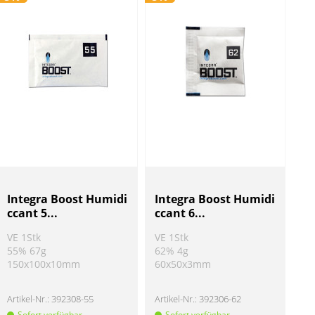
Integra Boost Humidi
Integra Boost Humidi
ccant 5...
ccant 6...
VE 1Stk
VE 1Stk
55% 67g
62% 4g
150x100x10mm
60x50x3mm
Artikel-Nr.:
392308-55
Artikel-Nr.:
392306-62
Sofort verfügbar
Sofort verfügbar