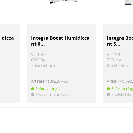
idicca
Integra Boost Humidicca
Integra Bo
nt 6...
nt 5...
VE 1Stk
VE 1Stk
62% 8g
55% 4g
70x65x3mm
60x50x3mm
Artikel-Nr.:
392307-62
Artikel-Nr.:
392
Sofort verfügbar
Sofort verfü
Produkt Information
Produkt Info
!
!