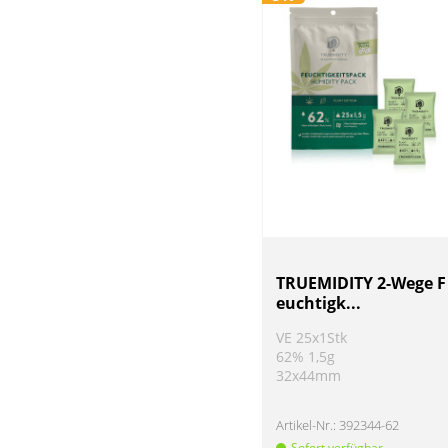
TRUEMIDITY 2-Wege F
euchtigk...
VE 25x1Stk
62% 1,5g
32x44mm
Artikel-Nr.:
392344-62
Sofort verfügbar