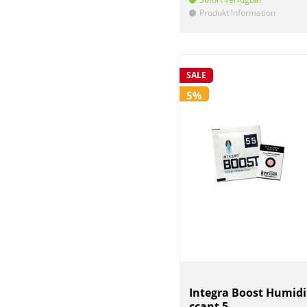
Produkt Information
!
SALE
5%
Integra Boost Humidi
ccant 5...