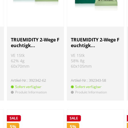
TRUEMIDITY 2-Wege F
TRUEMIDITY 2-Wege F
euchtigk...
euchtigk...
VE 1Stk
VE 1Stk
62% 4g
58% 8g
60x70mm
60x105mm
Artikel-Nr.:
392342-62
Artikel-Nr.:
392343-58
Sofort verfügbar
Sofort verfügbar
Produkt Information
Produkt Information
!
!
SALE
SALE
5%
5%