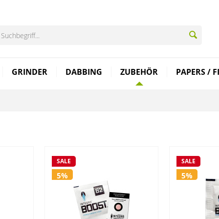
GRINDER
DABBING
ZUBEHÖR
PAPERS / F
SALE
SALE
5%
5%