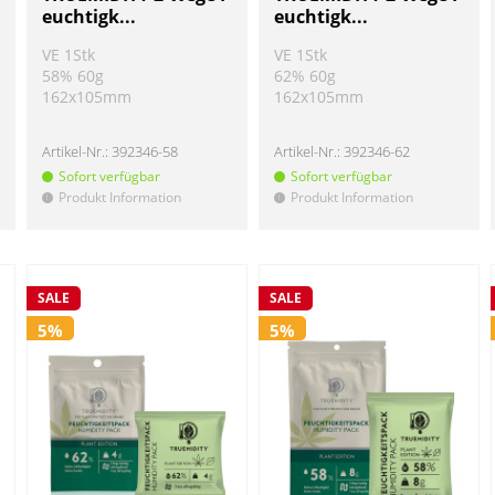
euchtigk...
euchtigk...
VE 1Stk
VE 1Stk
58% 60g
62% 60g
162x105mm
162x105mm
Artikel-Nr.:
392346-58
Artikel-Nr.:
392346-62
Sofort verfügbar
Sofort verfügbar
Produkt Information
Produkt Information
!
!
SALE
SALE
5%
5%