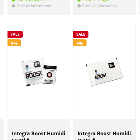
Produkt Information
Produkt Information
!
!
SALE
SALE
5%
5%
Integra Boost Humidi
Integra Boost Humidi
ccant 6...
ccant 6...