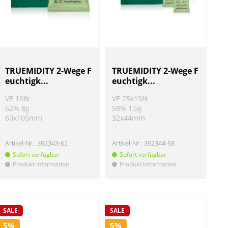
TRUEMIDITY 2-Wege F
TRUEMIDITY 2-Wege F
euchtigk...
euchtigk...
VE 1Stk
VE 25x1Stk
62% 8g
58% 1,5g
60x105mm
32x44mm
Artikel-Nr.:
392343-62
Artikel-Nr.:
392344-58
Sofort verfügbar
Sofort verfügbar
Produkt Information
Produkt Information
!
!
SALE
SALE
5%
5%