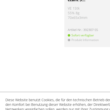
VE 1Stk
55% 8g
70x65x3mm
Artikel-Nr.:
392307-55
Sofort verfügbar
Produkt Information
!
Diese Website benutzt Cookies, die für den technischen Betrieb der
den Komfort bei Benutzung dieser Website erhöhen, der Direktwerb
SERVICE-HOTLINE
SHOP SERVI
Netzwerken vereinfachen sollen, werden nur mit Ihrer Zustimmung 