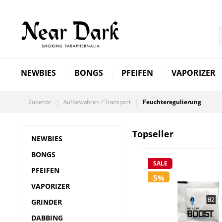
NEWBIES
BONGS
PFEIFEN
VAPORIZER
Zubehör
Aufbewahren / Transport
Feuchteregulierung
Topseller
NEWBIES
BONGS
SALE
PFEIFEN
5%
VAPORIZER
GRINDER
DABBING