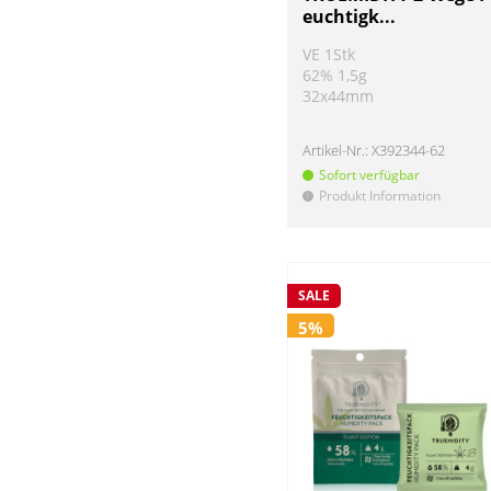
TRUEMIDITY
euchtigk...
VE 1Stk
62% 1,5g
32x44mm
Artikel-Nr.:
X392344-62
Sofort verfügbar
Produkt Information
!
SALE
5%