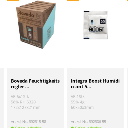
Boveda Feuchtigkeits
Integra Boost Humidi
regler ...
ccant 5...
VE 6x1Stk
VE 1Stk
58% RH S320
55% 4g
172x127x21mm
60x50x3mm
Artikel-Nr.:
392315-58
Artikel-Nr.:
392306-55
Sofort verfügbar
Sofort verfügbar