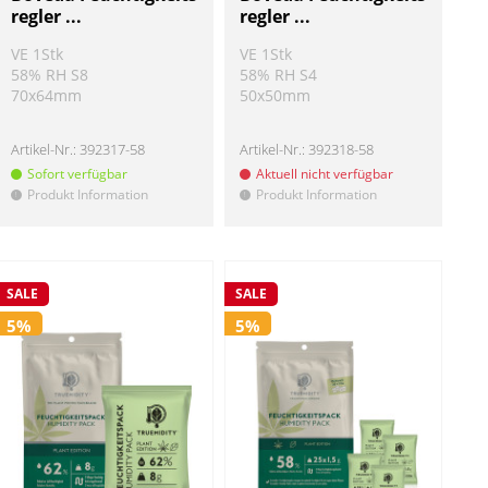
regler ...
regler ...
VE 1Stk
VE 1Stk
58% RH S8
58% RH S4
70x64mm
50x50mm
Artikel-Nr.:
392317-58
Artikel-Nr.:
392318-58
Sofort verfügbar
Aktuell nicht verfügbar
Produkt Information
Produkt Information
!
!
SALE
SALE
5%
5%