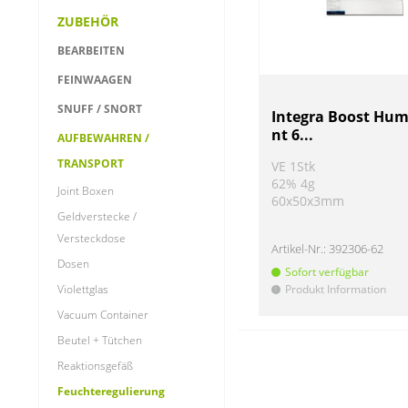
ZUBEHÖR
BEARBEITEN
FEINWAAGEN
SNUFF / SNORT
Integra Boost Hum
nt 6...
AUFBEWAHREN /
TRANSPORT
VE 1Stk
62% 4g
Joint Boxen
60x50x3mm
Geldverstecke /
Versteckdose
Artikel-Nr.:
392306-62
Dosen
Sofort verfügbar
Produkt Information
Violettglas
!
Vacuum Container
Beutel + Tütchen
Reaktionsgefäß
Feuchteregulierung