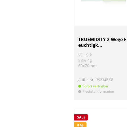
TRUEMIDITY 2-Wege F
euchtigk...
VE 1Stk
58% 4g
60x70mm
Artikel-Nr.:
392342-58
Sofort verfügbar
Produkt Information
!
SALE
5%