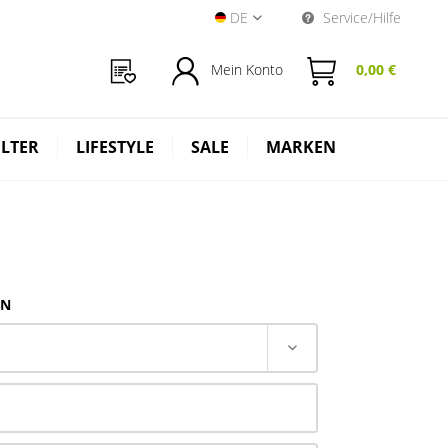
DE
Service/Hilfe
Near Dark Shop DE
Mein Konto
0,00 €
ILTER
LIFESTYLE
SALE
MARKEN
EN