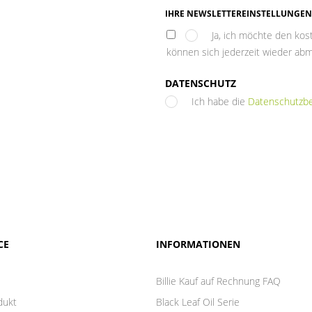
IHRE NEWSLETTEREINSTELLUNGEN
Ja, ich möchte den kos
können sich jederzeit wieder ab
DATENSCHUTZ
Ich habe die
Datenschutzb
CE
INFORMATIONEN
Billie Kauf auf Rechnung FAQ
dukt
Black Leaf Oil Serie