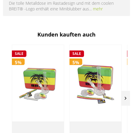
Die tolle Metalldose im Rastadesign und mit dem coolen
BREIT® -Logo enthält eine Miniblubber aus...
mehr
Kunden kauften auch
SALE
SALE
S
5%
5%