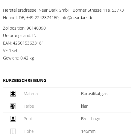
Herstelleradresse:
Near Dark GmbH, Bonner Strasse 11a, 53773
Hennef, DE, +49 2242874160, info@neardark.de
Zollposition:
96140090
Ursprungsland:
IN
EAN:
4250153633181
VE 1Set
Gewicht:
0.42 kg
KURZBESCHREIBUNG
Material
Borosilikatglas
Farbe
klar
Print
Breit Logo
Höhe
145mm