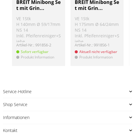
BREIT Minibong Se
BREIT Minibong Se
t mit Grin...
t mit Grin...
VE 1Stk
VE 1Stk
H 140mm Ø 59/17mm
H 175mm Ø 64/24mm
NS 14
NS 14
Inkl. Pfeifenreiniger+S
Inkl. Pfeifenreiniger+S
iebe
iebe
Artikel-Nr.:
991856-2
Artikel-Nr.:
991856-1
A
Sofort verfügbar
Aktuell nicht verfügbar
Produkt Information
Produkt Information
!
!
!
Service-Hotline
Shop Service
Informationen
Kontakt