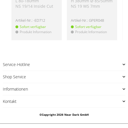
L 80-180mm
H 380mm Ø 85/50mm
NS 19/14 Inside Cut
NS 19 WS 7mm
Artikel-Nr.:
-ED712
Artikel-Nr.:
GPER048
A
Sofort verfügbar
Sofort verfügbar
Produkt Information
Produkt Information
!
!
!
Service-Hotline
Shop Service
Informationen
Kontakt
©Copyright 2026 Near Dark GmbH