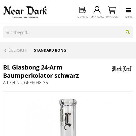
Menü
Bestellliste
Mein Konto
Warenkorb
ÜBERSICHT
STANDARD BONG
BL Glasbong 24-Arm
Baumperkolator schwarz
Artikel-Nr.:
GPER048-35