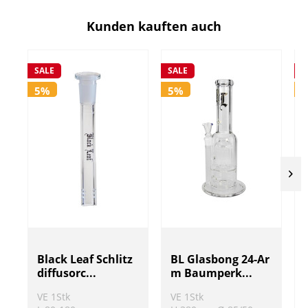
Kunden kauften auch
SALE
SALE
S
5%
5%
Black Leaf Schlitz
BL Glasbong 24-Ar
diffusorc...
m Baumperk...
VE 1Stk
VE 1Stk