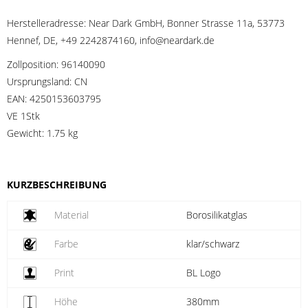
Herstelleradresse:
Near Dark GmbH, Bonner Strasse 11a, 53773
Hennef, DE, +49 2242874160, info@neardark.de
Zollposition:
96140090
Ursprungsland:
CN
EAN:
4250153603795
VE 1Stk
Gewicht:
1.75 kg
KURZBESCHREIBUNG
Material
Borosilikatglas
Farbe
klar/schwarz
Print
BL Logo
Höhe
380mm