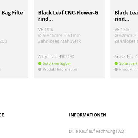
Bag Filte
Black Leaf CNC-Flower-G
Black Le
rind...
rind...
VE 1Stk
VE 1Stk
Ø 50/46mm H 61mm
Ø 62mm H
220µ
Zahnloses Mahlwerk
Zahnloses
Artikel-Nr.:
-4302240
Artikel-Nr.:
-
Sofort verfügbar
Sofort ver
n
Produkt Information
Produkt In
!
!
CE
INFORMATIONEN
Billie Kauf auf Rechnung FAQ