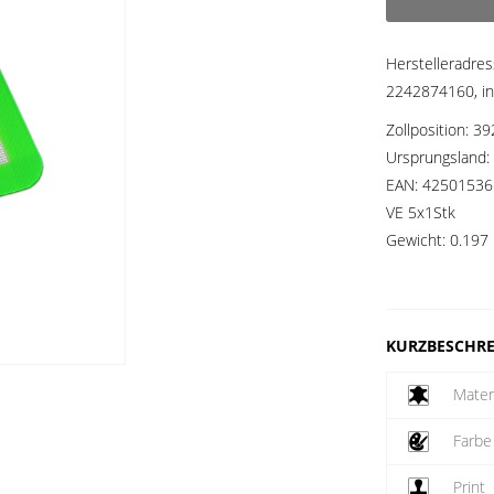
Herstelleradre
2242874160, in
Zollposition:
39
Ursprungsland:
EAN:
42501536
VE 5x1Stk
Gewicht:
0.197 
KURZBESCHR
Mater
Farbe
Print