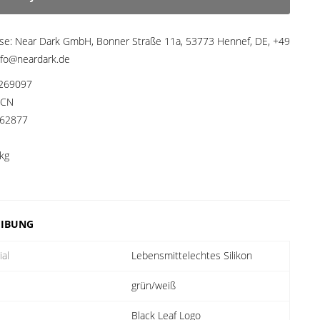
sse:
Near Dark GmbH, Bonner Straße 11a, 53773 Hennef, DE, +49
fo@neardark.de
269097
CN
62877
kg
EIBUNG
ial
Lebensmittelechtes Silikon
grün/weiß
Black Leaf Logo