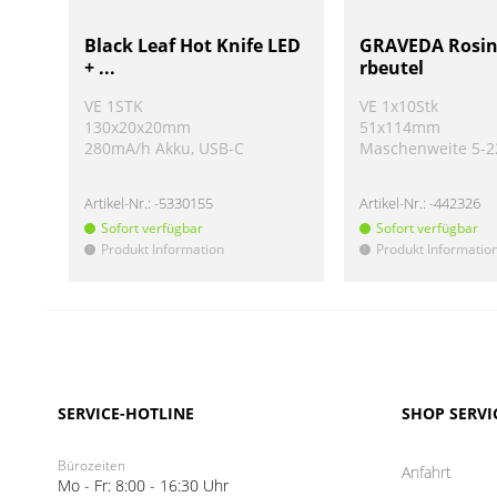
Black Leaf Hot Knife LED
GRAVEDA Rosin 
+ ...
rbeutel
VE 1STK
VE 1x10Stk
130x20x20mm
51x114mm
280mA/h Akku, USB-C
Maschenweite 5-
Artikel-Nr.:
-5330155
Artikel-Nr.:
-442326
Sofort verfügbar
Sofort verfügbar
Produkt Information
Produkt Informatio
!
!
SERVICE-HOTLINE
SHOP SERVI
Bürozeiten
Anfahrt
Mo - Fr: 8:00 - 16:30 Uhr