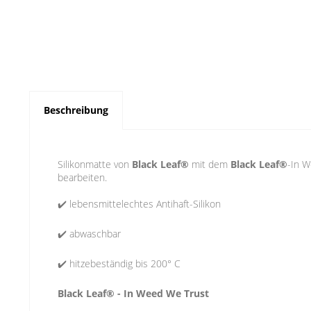
Beschreibung
Silikonmatte von
Black Leaf®
mit dem
Black Leaf®
-In W
bearbeiten.
✔️ lebensmittelechtes Antihaft-Silikon
✔️ abwaschbar
✔️ hitzebeständig bis 200° C
Black Leaf® - In Weed We Trust