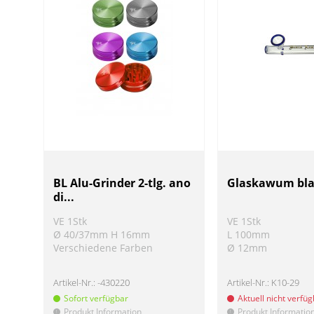
BL Alu-Grinder 2-tlg. ano
Glaskawum bl
di...
VE 1Stk
VE 1Stk
Ø 40/37mm H 16mm
L 100mm
Verschiedene Farben
Ø 12mm
Artikel-Nr.:
-430220
Artikel-Nr.:
K10-29
Sofort verfügbar
Aktuell nicht verfü
Produkt Information
Produkt Informatio
!
!