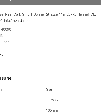
sse:
Near Dark GmbH, Bonner Strasse 11a, 53773 Hennef, DE,
, info@neardark.de
140090
IN
11844
kg
EIBUNG
ial
Glas
schwarz
e
105mm