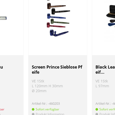
au
Screen Prince Sieblose Pf
Black Lea
eife
eif...
VE 1Stk
VE 1Stk
L 120mm H 30mm
L 97mm
Ø 20mm
Artikel-Nr.:
-460203
Artikel-Nr.:
-
gbar
Sofort verfügbar
Sofort ver
n
Produkt Information
Produkt In
!
!