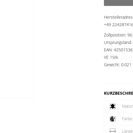
Herstelleradre
+49 2242874160
Zollposition:
96
Ursprungsland:
EAN:
42501536
VE 1Stk
Gewicht:
0.021 
KURZBESCHR
Mater
Farbe
Läng