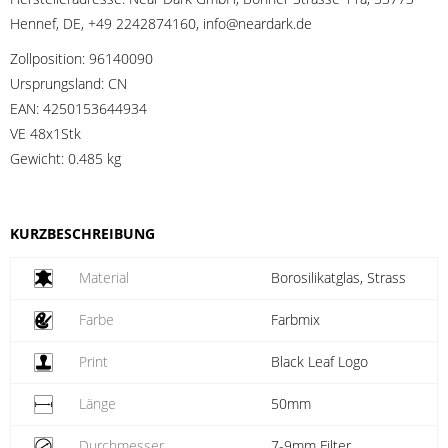
Hennef, DE, +49 2242874160, info@neardark.de
Zollposition:
96140090
Ursprungsland:
CN
EAN:
4250153644934
VE 48x1Stk
Gewicht:
0.485 kg
KURZBESCHREIBUNG
Material
Borosilikatglas, Strass
Farbe
Farbmix
Print
Black Leaf Logo
Länge
50mm
Durchmesser
7-9mm Filter