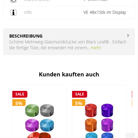
Info
VE 48x1Stk im Display
BESCHREIBUNG
Schöne Mehrweg-Glasmundstücke von Black Leaf® . Einfach
die fertige Tüte, die entweder mit einem...
mehr
Kunden kauften auch
SALE
SALE
S
5%
5%