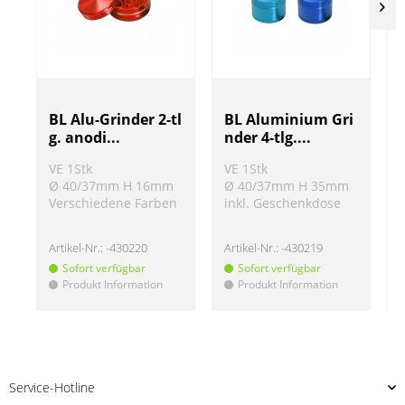
BL Alu-Grinder 2-tl
BL Aluminium Gri
g. anodi...
nder 4-tlg....
VE 1Stk
VE 1Stk
Ø 40/37mm H 16mm
Ø 40/37mm H 35mm
Verschiedene Farben
inkl. Geschenkdose
Artikel-Nr.:
-430220
Artikel-Nr.:
-430219
A
Sofort verfügbar
Sofort verfügbar
Produkt Information
Produkt Information
!
!
!
Service-Hotline