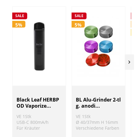
SALE
SALE
S
5%
5%
P
Black Leaf HERBP
BL Alu-Grinder 2-tl
OD Vaporize...
g. anodi...
VE 1Stk
VE 1Stk
USB-C 800mA/h
Ø 40/37mm H 16mm
Für Kräuter
Verschiedene Farben