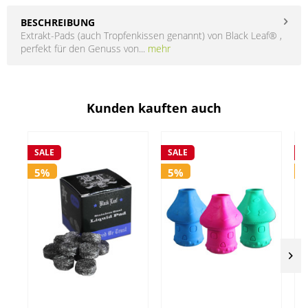
BESCHREIBUNG
Extrakt-Pads (auch Tropfenkissen genannt) von Black Leaf® ,
perfekt für den Genuss von...
mehr
Kunden kauften auch
SALE
SALE
S
5%
5%