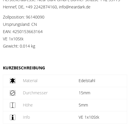
Hennef, DE, +49 2242874160, info@neardark.de
Zollposition:
96140090
Ursprungsland:
CN
EAN:
4250153663164
VE 1x10Stk
Gewicht:
0.014 kg
KURZBESCHREIBUNG
Material
Edelstahl
Durchmesser
15mm
Höhe
5mm
Info
VE 1x10Stk