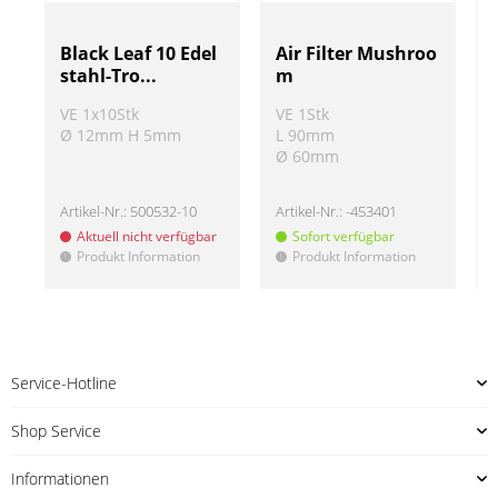
Black Leaf 10 Edel
Air Filter Mushroo
stahl-Tro...
m
VE 1x10Stk
VE 1Stk
Ø 12mm H 5mm
L 90mm
Ø 60mm
Artikel-Nr.:
500532-10
Artikel-Nr.:
-453401
A
Aktuell nicht verfügbar
Sofort verfügbar
Produkt Information
Produkt Information
!
!
!
Service-Hotline
Shop Service
Informationen