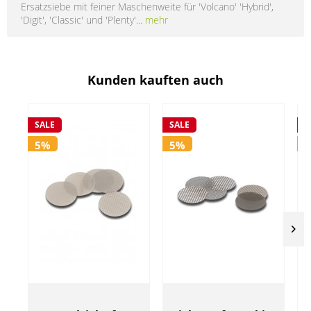
Ersatzsiebe mit feiner Maschenweite für 'Volcano' 'Hybrid',
'Digit', 'Classic' und 'Plenty'...
mehr
Kunden kauften auch
SALE
SALE
S
5%
5%