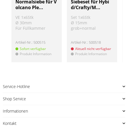
Normalsiebe für V
Siebeset für Hybi
olcano Ple...
d/Crafty/M...
VE 1x6Stk
Set 1x6Stk
Ø 30mm
Ø 15mm
Für Füllkammer
grob+normal
Artikel-Nr.:
500515
Artikel-Nr.:
500518
A
Sofort verfügbar
Aktuell nicht verfügbar
Produkt Information
Produkt Information
!
!
!
Service-Hotline
Shop Service
Informationen
Kontakt