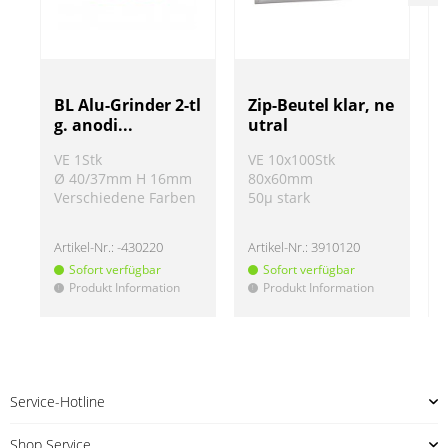
BL Alu-Grinder 2-tl
Zip-Beutel klar, ne
g. anodi...
utral
VE 1Stk
VE 10x100Stk
Ø 40/37mm H 16mm
80x60mm
Verschiedene Farben
50µ stark
Artikel-Nr.:
-430220
Artikel-Nr.:
3910120
A
Sofort verfügbar
Sofort verfügbar
Produkt Information
Produkt Information
!
!
!
Service-Hotline
Shop Service