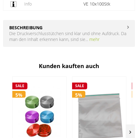
Info
VE 10x100Stk
BESCHREIBUNG
Die Druckverschlusstütchen sind klar und ohne Aufdruck. Da
man den Inhalt erkennen kann, sind sie...
mehr
Kunden kauften auch
SALE
SALE
S
5%
5%