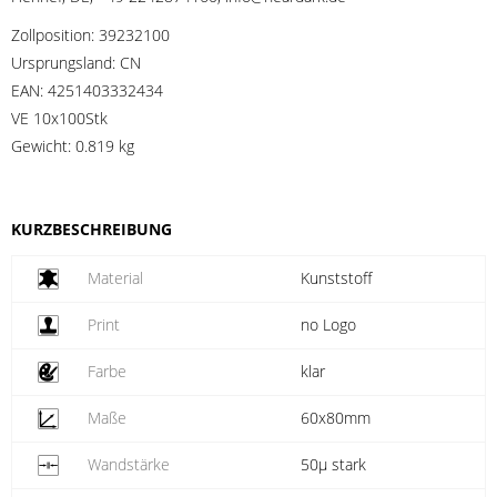
Zollposition:
39232100
Ursprungsland:
CN
EAN:
4251403332434
VE 10x100Stk
Gewicht:
0.819 kg
KURZBESCHREIBUNG
Material
Kunststoff
Print
no Logo
Farbe
klar
Maße
60x80mm
Wandstärke
50µ stark