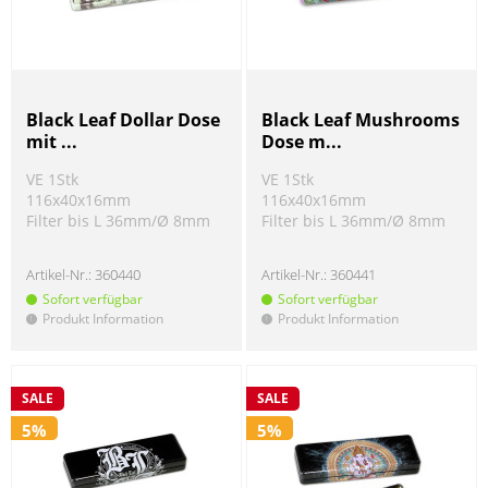
Black Leaf Dollar Dose
Black Leaf Mushrooms
mit ...
Dose m...
VE 1Stk
VE 1Stk
116x40x16mm
116x40x16mm
Filter bis L 36mm/Ø 8mm
Filter bis L 36mm/Ø 8mm
Artikel-Nr.:
360440
Artikel-Nr.:
360441
Sofort verfügbar
Sofort verfügbar
Produkt Information
Produkt Information
!
!
SALE
SALE
5%
5%