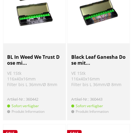
BL In Weed We Trust D
Black Leaf Ganesha Do
ose mi...
se mit...
VE 1Stk
VE 1Stk
116x40x16mm
116x40x16mm
Filter bis L 36mm/Ø 8mm
Filter bis L 36mm/Ø 8mm
Artikel-Nr.:
360442
Artikel-Nr.:
360443
Sofort verfügbar
Sofort verfügbar
Produkt Information
Produkt Information
!
!