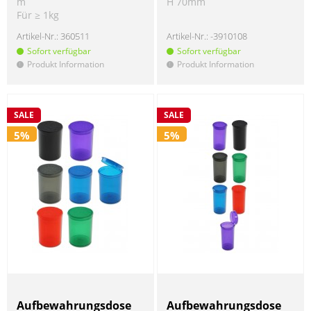
m
H 70mm
Für ≥ 1kg
Artikel-Nr.:
360511
Artikel-Nr.:
-3910108
Sofort verfügbar
Sofort verfügbar
Produkt Information
Produkt Information
!
!
SALE
SALE
5%
5%
Aufbewahrungsdose
Aufbewahrungsdose