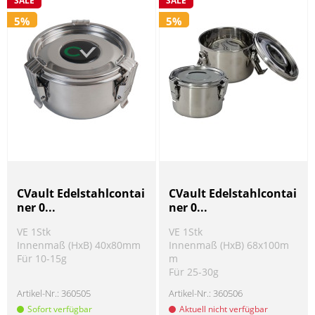
SALE
SALE
5%
5%
CVault Edelstahlcontai
CVault Edelstahlcontai
ner 0...
ner 0...
VE 1Stk
VE 1Stk
Innenmaß (HxB) 40x80mm
Innenmaß (HxB) 68x100m
Für 10-15g
m
Für 25-30g
Artikel-Nr.:
360505
Artikel-Nr.:
360506
Sofort verfügbar
Aktuell nicht verfügbar