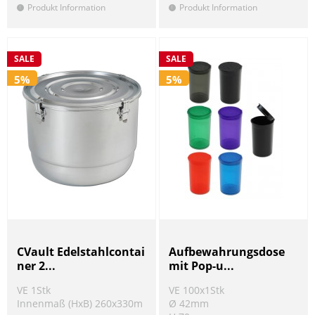
Produkt Information
Produkt Information
!
!
SALE
SALE
5%
5%
CVault Edelstahlcontai
Aufbewahrungsdose
ner 2...
mit Pop-u...
VE 1Stk
VE 100x1Stk
Innenmaß (HxB) 260x330m
Ø 42mm