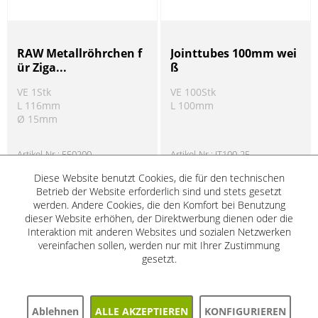
RAW Metallröhrchen f
Jointtubes 100mm wei
ür Ziga...
ß
VE 1Stk
VE 100Stk
L 116mm
L 100mm
Ø 15mm
Artikel-Nr.:
550200
Artikel-Nr.:
JT100-25
Sofort verfügbar
Sofort verfügbar
Diese Website benutzt Cookies, die für den technischen
Produkt Information
Produkt Information
!
!
Betrieb der Website erforderlich sind und stets gesetzt
werden. Andere Cookies, die den Komfort bei Benutzung
dieser Website erhöhen, der Direktwerbung dienen oder die
Interaktion mit anderen Websites und sozialen Netzwerken
SALE
SALE
vereinfachen sollen, werden nur mit Ihrer Zustimmung
5%
5%
gesetzt.
Ablehnen
ALLE AKZEPTIEREN
KONFIGURIEREN