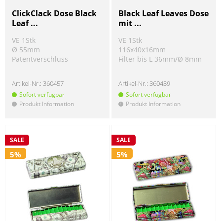
ClickClack Dose Black
Black Leaf Leaves Dose
Leaf ...
mit ...
VE 1Stk
VE 1Stk
Ø 55mm
116x40x16mm
Patentverschluss
Filter bis L 36mm/Ø 8mm
Artikel-Nr.:
360457
Artikel-Nr.:
360439
Sofort verfügbar
Sofort verfügbar
Produkt Information
Produkt Information
!
!
SALE
SALE
5%
5%