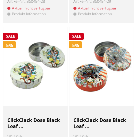
Artikel-Nr.:
360454-28
Artikel-Nr.:
360454-29
Aktuell nicht verfügbar
Aktuell nicht verfügbar
Produkt Information
Produkt Information
!
!
SALE
SALE
5%
5%
ClickClack Dose Black
ClickClack Dose Black
Leaf ...
Leaf ...
VE 1Stk
VE 1Stk