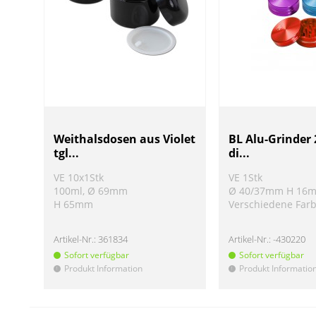
Weithalsdosen aus Violet
BL Alu-Grinder 
tgl...
di...
VE 10x1Stk
VE 1Stk
100ml, Ø 69mm
Ø 40/37mm H 16
H 65mm
Verschiedene Far
Artikel-Nr.:
361834
Artikel-Nr.:
-430220
Sofort verfügbar
Sofort verfügbar
Produkt Information
Produkt Informatio
!
!