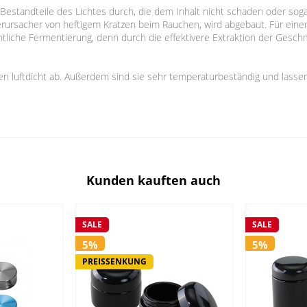
die Bestandteile des Lichtes durch, die dem Inhalt nicht schaden oder sog
 Verursacher von heftigem Kratzen beim Rauchen, wird abgebaut. Für ei
entliche Fermentierung, denn durch die effektivere Extraktion der Ge
 luftdicht ab. Außerdem sind sie sehr temperaturbeständig und lassen 
Kunden kauften auch
SALE
SALE
5%
5%
PREISSENKUNG