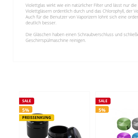
Violettglas wirkt wie ein natürlicher Filter und lässt nur 
Violettgläsern ordentlich durch und das Chlorophyll, der
Auch für die Benutzer von Vaporizern lohnt sich eine ord
deutlich besser.
Die Gläschen haben einen Schraubverschluss und schließen
Geschirrspülmaschine reinigen.
SALE
SALE
5%
5%
PREISSENKUNG