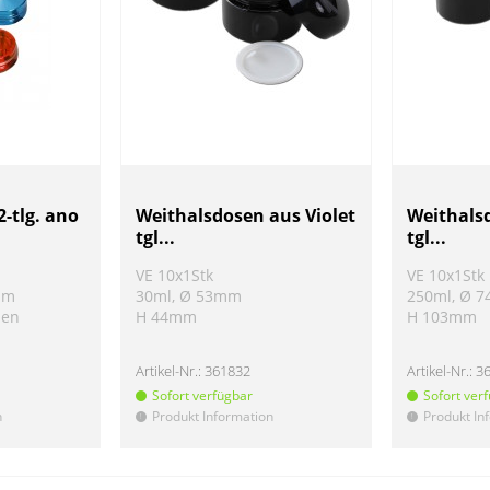
2-tlg. ano
Weithalsdosen aus Violet
Weithalsd
tgl...
tgl...
VE 10x1Stk
VE 10x1Stk
mm
30ml, Ø 53mm
250ml, Ø 
ben
H 44mm
H 103mm
Artikel-Nr.:
361832
Artikel-Nr.:
3
Sofort verfügbar
Sofort ver
n
Produkt Information
Produkt In
!
!