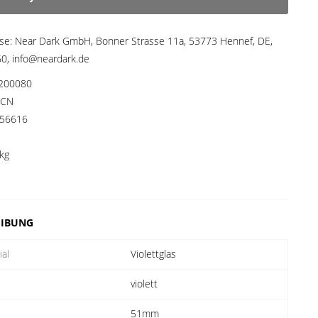
sse:
Near Dark GmbH, Bonner Strasse 11a, 53773 Hennef, DE,
, info@neardark.de
200080
CN
56616
kg
EIBUNG
ial
Violettglas
violett
51mm