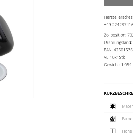
Herstelleradre
+49 2242874160
Zollposition:
70
Ursprungsland:
EAN:
42501536
VE 10x1Stk
Gewicht:
1.054 
KURZBESCHR
Mater
Farbe
Höhe