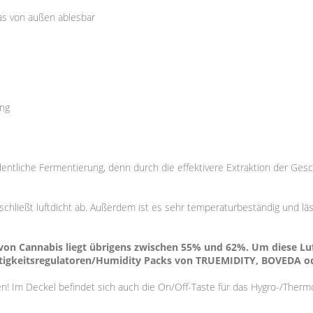
las von außen ablesbar
ung
rdentliche Fermentierung, denn durch die effektivere Extraktion der G
hließt luftdicht ab. Außerdem ist es sehr temperaturbeständig und läss
g von Cannabis liegt übrigens zwischen 55% und 62%. Um diese L
htigkeitsregulatoren/Humidity Packs von TRUEMIDITY, BOVEDA o
ten! Im Deckel befindet sich auch die On/Off-Taste für das Hygro-/Ther