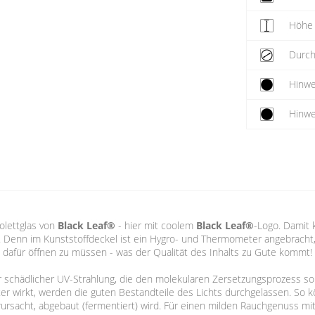
Höhe
Durc
Hinwe
Hinwe
olettglas von
Black Leaf®
- hier mit coolem
Black Leaf®
-Logo. Damit
. Denn im Kunststoffdeckel ist ein Hygro- und Thermometer angebracht,
dafür öffnen zu müssen - was der Qualität des Inhalts zu Gute kommt!
vor schädlicher UV-Strahlung, die den molekularen Zersetzungsprozess son
Filter wirkt, werden die guten Bestandteile des Lichts durchgelassen. S
rursacht, abgebaut (fermentiert) wird. Für einen milden Rauchgenuss mi