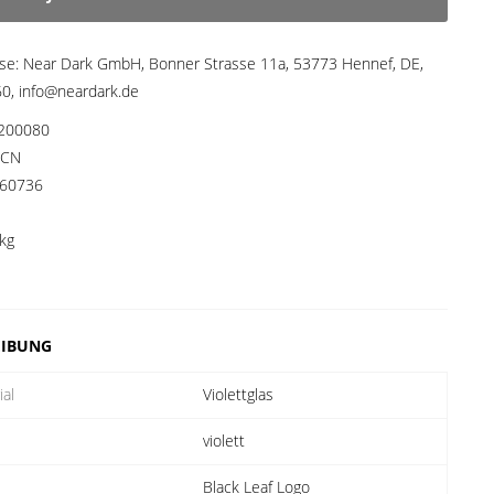
sse:
Near Dark GmbH, Bonner Strasse 11a, 53773 Hennef, DE,
, info@neardark.de
200080
CN
60736
kg
EIBUNG
ial
Violettglas
violett
Black Leaf Logo