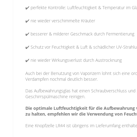
✔️ perfekte Kontrolle: Luftfeuchtigkeit & Temperatur im G
✔️ nie wieder verschimmelte Kräuter
✔️ besserer & milderer Geschmack durch Fermentierung
✔️ Schutz vor Feuchtigkeit & Luft & schädlicher UV-Strahl
✔️ nie wieder Wirkungsverlust durch Austrocknung
Auch bei der Benutzung von Vaporizern lohnt sich eine o
Verdampfen nochmal deutlich besser.
Das Aufbewahrungsglas hat einen Schraubverschluss und sc
Geschirrspülmaschine reinigen.
Die optimale Luftfeuchtigkeit für die Aufbewahrun
zu halten, empfehlen wir die Verwendung von Feuc
Eine Knopfzelle LR44 ist übrigens im Lieferumfang enthal