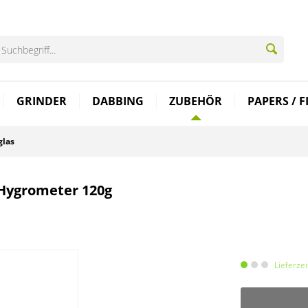
GRINDER
DABBING
ZUBEHÖR
PAPERS / F
glas
 Hygrometer 120g
Lieferze