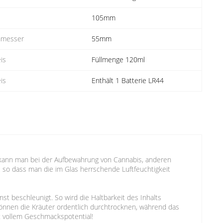
105mm
hmesser
55mm
is
Füllmenge 120ml
is
Enthält 1 Batterie LR44
 kann man bei der Aufbewahrung von Cannabis, anderen
 so dass man die im Glas herrschende Luftfeuchtigkeit
st beschleunigt. So wird die Haltbarkeit des Inhalts
o können die Kräuter ordentlich durchtrocknen, während das
t vollem Geschmackspotential!