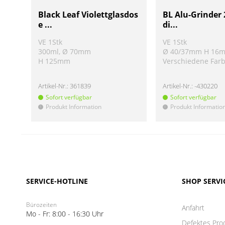
Black Leaf Violettglasdos
BL Alu-Grinder 
e ...
di...
VE 1Stk
VE 1Stk
300ml, Ø 70mm
Ø 40/37mm H 16
H 125mm
Verschiedene Far
Artikel-Nr.:
361839
Artikel-Nr.:
-430220
Sofort verfügbar
Sofort verfügbar
Produkt Information
Produkt Informatio
!
!
SERVICE-HOTLINE
SHOP SERVI
Bürozeiten
Anfahrt
Mo - Fr: 8:00 - 16:30 Uhr
Defektes Pro