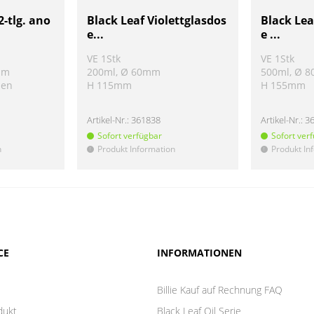
2-tlg. ano
Black Leaf Violettglasdos
Black Lea
e...
e ...
VE 1Stk
VE 1Stk
mm
200ml, Ø 60mm
500ml, Ø 
ben
H 115mm
H 155mm
Artikel-Nr.:
361838
Artikel-Nr.:
3
Sofort verfügbar
Sofort ver
n
Produkt Information
Produkt In
!
!
CE
INFORMATIONEN
Billie Kauf auf Rechnung FAQ
dukt
Black Leaf Oil Serie