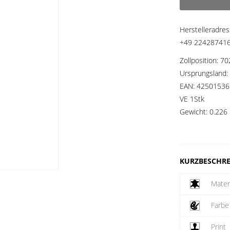
Herstelleradre
+49 2242874160
Zollposition:
70
Ursprungsland:
EAN:
42501536
VE 1Stk
Gewicht:
0.226 
KURZBESCHR
Mater
Farbe
Print