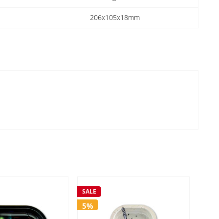
206x105x18mm
SALE
SALE
5%
5%