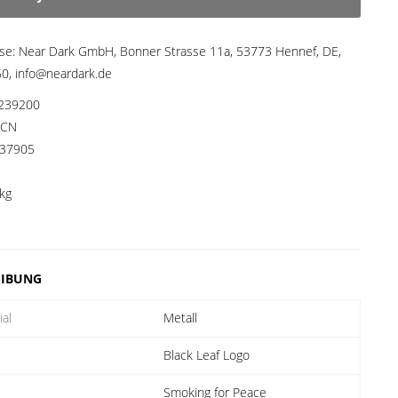
sse:
Near Dark GmbH, Bonner Strasse 11a, 53773 Hennef, DE,
, info@neardark.de
239200
CN
37905
kg
EIBUNG
ial
Metall
Black Leaf Logo
Smoking for Peace