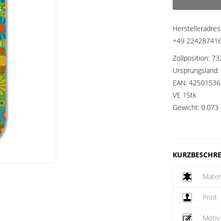
Herstelleradre
+49 2242874160
Zollposition:
73
Ursprungsland:
EAN:
42501536
VE 1Stk
Gewicht:
0.073 
KURZBESCHR
Mater
Print
Motiv