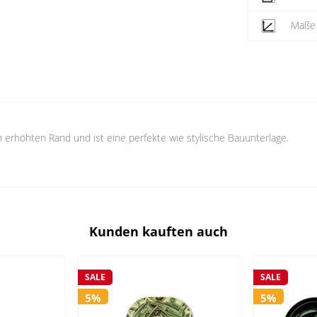
Maße
n erhöhten Rand und ist eine perfekte wie stylische Bauunterlage.
Kunden kauften auch
SALE
SALE
5%
5%