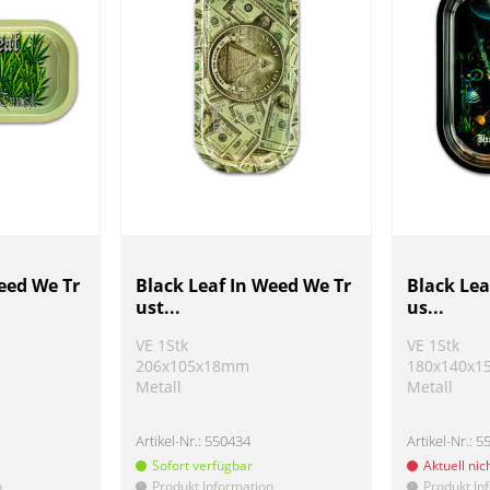
eed We Tr
Black Leaf In Weed We Tr
Black Lea
ust...
us...
VE 1Stk
VE 1Stk
206x105x18mm
180x140x
Metall
Metall
Artikel-Nr.:
550434
Artikel-Nr.:
5
Sofort verfügbar
Aktuell nic
n
Produkt Information
Produkt In
!
!