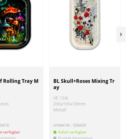
f Rolling Tray M
BL Skull+Roses Mixing Tr
BL 
ay
ay
VE 1Stk
VE 1
15mm
206x105x18mm
206
Metall
Met
50416
Artikel-Nr.:
550429
Artik
ht verfügbar
Sofort verfügbar
So
formation
Produkt Information
Pr
!
!