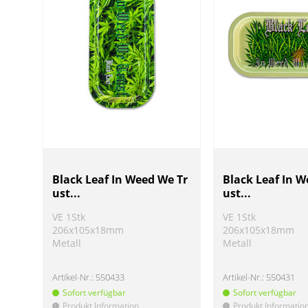
Black Leaf In Weed We Tr
Black Leaf In W
ust...
ust...
VE 1Stk
VE 1Stk
206x105x18mm
206x105x18mm
Metall
Metall
Artikel-Nr.:
550433
Artikel-Nr.:
550431
Sofort verfügbar
Sofort verfügbar
Produkt Information
Produkt Informatio
!
!