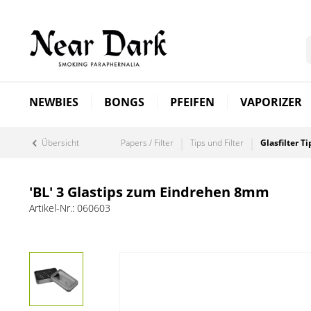
NEWBIES
BONGS
PFEIFEN
VAPORIZER
Übersicht
Papers / Filter
Tips und Filter
Glasfilter Ti
'BL' 3 Glastips zum Eindrehen 8mm
Artikel-Nr.:
060603