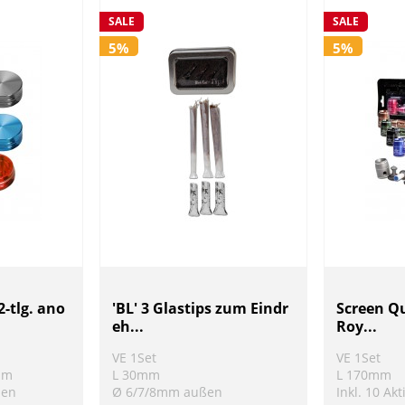
SALE
SALE
5%
5%
2-tlg. ano
'BL' 3 Glastips zum Eindr
Screen Qu
eh...
Roy...
VE 1Set
VE 1Set
mm
L 30mm
L 170mm
ben
Ø 6/7/8mm außen
Inkl. 10 Akt