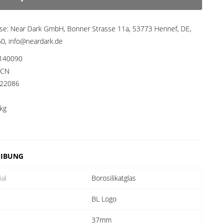
sse:
Near Dark GmbH, Bonner Strasse 11a, 53773 Hennef, DE,
, info@neardark.de
140090
CN
22086
kg
EIBUNG
ial
Borosilikatglas
BL Logo
e
37mm