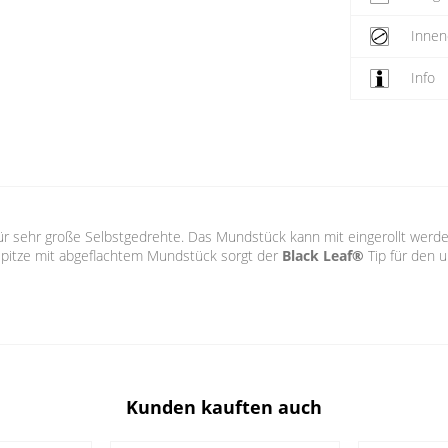
Inne
Info
ür sehr große Selbstgedrehte. Das Mundstück kann mit eingerollt wer
enspitze mit abgeflachtem Mundstück sorgt der
Black Leaf®
Tip für den u
Kunden kauften auch