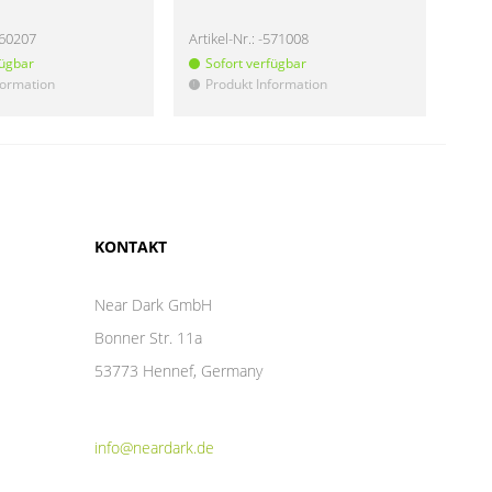
160207
Artikel-Nr.:
-571008
Artik
fügbar
Sofort verfügbar
So
formation
Produkt Information
Pr
!
!
KONTAKT
Near Dark GmbH
Bonner Str. 11a
53773 Hennef, Germany
info@neardark.de