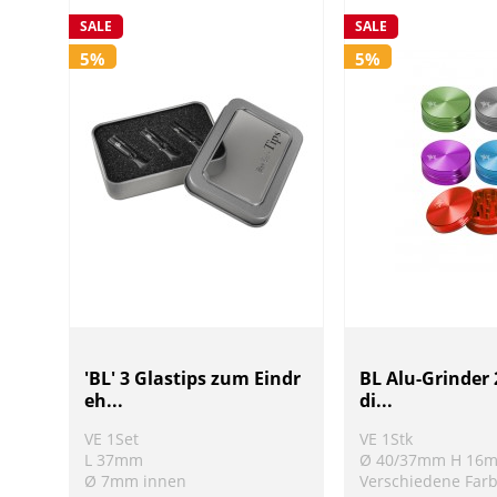
SALE
SALE
5%
5%
'BL' 3 Glastips zum Eindr
BL Alu-Grinder 
eh...
di...
VE 1Set
VE 1Stk
L 37mm
Ø 40/37mm H 16
Ø 7mm innen
Verschiedene Far