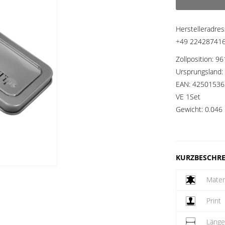
Herstelleradre
+49 2242874160
Zollposition:
96
Ursprungsland:
EAN:
42501536
VE 1Set
Gewicht:
0.046 
KURZBESCHR
Mater
Print
Läng