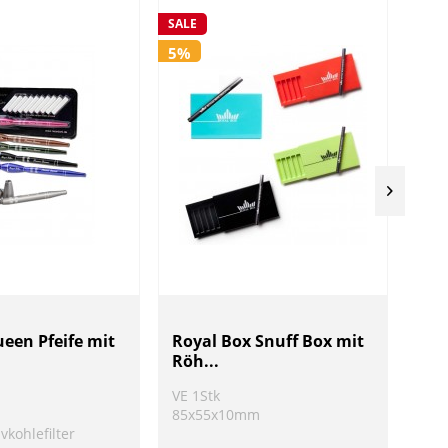
SALE
SALE
5%
5%
een Pfeife mit
Royal Box Snuff Box mit
Bla
Röh...
ind
VE 1Stk
VE 1
85x55x10mm
Ø 5
ivkohlefilter
H 