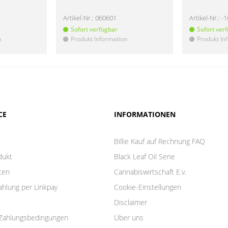
Artikel-Nr.:
060601
Artikel-Nr.:
-
Sofort verfügbar
Sofort ver
n
Produkt Information
Produkt In
!
!
CE
INFORMATIONEN
Billie Kauf auf Rechnung FAQ
dukt
Black Leaf Oil Serie
ten
Cannabiswirtschaft E.v.
ahlung per Linkpay
Cookie-Einstellungen
Disclaimer
Zahlungsbedingungen
Über uns