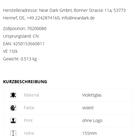
Herstelleradresse:
Near Dark GmbH, Bonner Strasse 11a, 53773
Hennef, DE, +49 2242874160, info@neardark.de
Zollposition:
70200080
Ursprungsland:
CN
EAN:
4250153660811
VE 1Stk
Gewicht:
0.513 kg
KURZBESCHREIBUNG
Material
Violettglas
Farbe
violett
Print
ohne Logo
Höhe
155mm