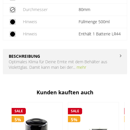
Durchmesser
80mm
Hinweis
Füllmenge 500ml
Hinweis
Enthält 1 Batterie LR44
BESCHREIBUNG
Optimales Klima für Deine Ernte mit dem Behälter aus
Violettglas. Damit kann man bei der...
mehr
Kunden kauften auch
SALE
SALE
S
5%
5%